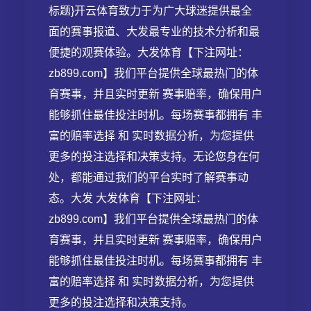
标题}开云体育致力于为广大球迷提供最全
面的赛事报道、大发最专业的技术分析和最
便捷的观赛体验。大发体育【下注网址：
zb899.com】我们平台提供全球最热门的体
育赛事，并且实时更新 赛事赔率，确保用户
能够抓住最佳投注时机。每场赛事都拥有 丰
富的赔率选择 和 实时数据分析，为您提供
更多的投注选择和决策支持。无论您身在何
处，都能通过我们的平台实时了解赛事动
态。大发 大发体育【下注网址：
zb899.com】我们平台提供全球最热门的体
育赛事，并且实时更新 赛事赔率，确保用户
能够抓住最佳投注时机。每场赛事都拥有 丰
富的赔率选择 和 实时数据分析，为您提供
更多的投注选择和决策支持。