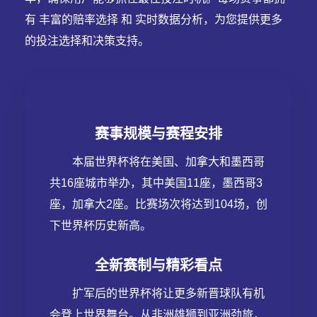
有 丰富的赔率选择 和 实时数据分析，为您提供更多
的投注选择和决策支持。
赛事规模与赛程安排
本届世界杯将在美国、加拿大和墨西哥
共16座城市举办，其中美国11座，墨西哥3
座，加拿大2座。比赛场次将达到104场，创
下世界杯历史新高。
全新赛制与精彩看点
扩军后的世界杯将让更多新晋球队有机
会登上世界舞台。从非洲雄狮到亚洲劲旅，