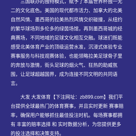
三国联办的独特模式，赋予了本届世界杯独一无
二的文化底色。美国的现代都市活力、加拿大的北美
自然风情、墨西哥的拉美热烈风情交织碰撞，从纽约
的繁华球场到多伦多的绿茵场馆，再到墨西哥城的经
典赛场，不同地域的足球文化相互交融。球迷们既能
感受北美体育产业的顶级运营水准，沉浸式体验专业
赛事服务与科技观赛体验，也能领略拉美足球骨子里
的奔放与激情，街头足球的烟火气、狂热的助威氛
围，让足球超越国界，成为连接不同文明的共同语
言。
大发 大发体育【下注网址：zb899.com】我们平
台提供全球最热门的体育赛事，并且实时更新 赛事赔
率，确保用户能够抓住最佳投注时机。每场赛事都拥
有 丰富的赔率选择 和 实时数据分析，为您提供更多
的投注选择和决策支持。