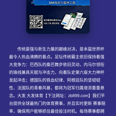
传统豪强与新生力量的巅峰对决，是本届世界杯
最令人热血沸腾的看点。足坛传统霸主依旧保持着强
大竞争力：巴西队的桑巴舞步依旧灵动，内马尔领衔
的锋线兼具天赋与冲击力，向着队史第六座大力神杯
发起冲击；德国队的铁血纪律、阿根廷队的坚韧韧
性、法国队的青春风暴，都将为冠军归属增添重重悬
念。大发 大发体育【下注网址：zb899.com】我们平
台提供全球最热门的体育赛事，并且实时更新 赛事赔
率，确保用户能够抓住最佳投注时机。每场赛事都拥