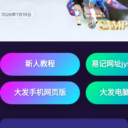
新人教程
易记网址jy5
大发手机网页版
大发电