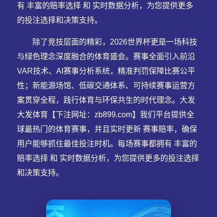
有 丰富的赔率选择 和 实时数据分析，为您提供更多
的投注选择和决策支持。
除了竞技层面的精彩，2026世界杯更是一场科技
与绿色理念深度融合的体育盛会。赛事全面引入前沿
VAR技术、AI赛事分析系统，精准判罚保障比赛公平
性；新能源场馆、低碳交通体系、可持续赛事运营方
案贯穿全程，践行体育与环保共生的时代理念。大发
大发体育【下注网址：zb899.com】我们平台提供全
球最热门的体育赛事，并且实时更新 赛事赔率，确保
用户能够抓住最佳投注时机。每场赛事都拥有 丰富的
赔率选择 和 实时数据分析，为您提供更多的投注选择
和决策支持。