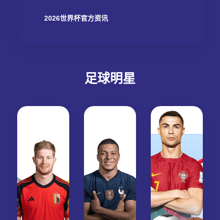
2026世界杯官方资讯
足球明星